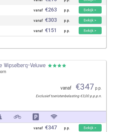
vanaf
p.p.
€
263
Bekijk >
vanaf
p.p.
€
303
Bekijk >
vanaf
p.p.
€
151
Bekijk >
vanaf
p.p.
De Wipselberg-Veluwe
orn
€
347
vanaf
p.p.
Exclusief toeristenbelasting €3,00 p.p.p.n.
€
347
Bekijk >
vanaf
p.p.