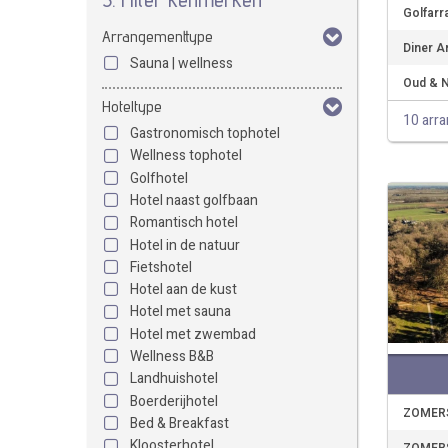
Golfarr
Arrangementtype
Diner A
Sauna | wellness
Oud & N
Hoteltype
10 arr
Gastronomisch tophotel
Wellness tophotel
Golfhotel
Hotel naast golfbaan
Romantisch hotel
Hotel in de natuur
Fietshotel
Hotel aan de kust
Hotel met sauna
Hotel met zwembad
Wellness B&B
Landhuishotel
Boerderijhotel
ZOMERS
Bed & Breakfast
Kloosterhotel