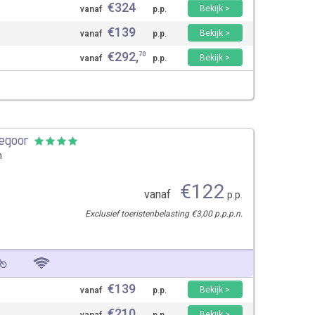
€
324
Bekijk >
vanaf
p.p.
€
139
Bekijk >
vanaf
p.p.
€
292
,
70
Bekijk >
vanaf
p.p.
vegoor
n
€
122
vanaf
p.p.
Exclusief toeristenbelasting €3,00 p.p.p.n.
€
139
Bekijk >
vanaf
p.p.
€
210
Bekijk >