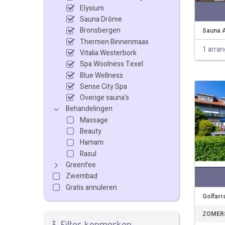
Elysium
Sauna Drôme
Bronsbergen
Sauna 
Thermen Binnenmaas
1 arra
Vitalia Westerbork
Spa Woolness Texel
Blue Wellness
Sense City Spa
Overige sauna's
Behandelingen
Massage
Beauty
Hamam
Rasul
Greenfee
Zwembad
Gratis annuleren
Golfarr
ZOMERS
3. Filter kenmerken