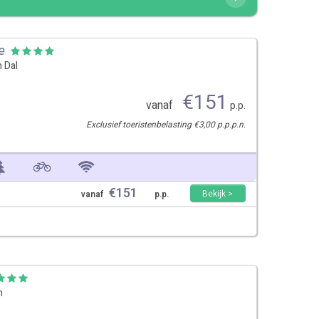
e
 Dal
€
151
vanaf
p.p.
Exclusief toeristenbelasting €3,00 p.p.p.n.
€
151
Bekijk >
vanaf
p.p.
n