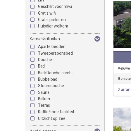
Lift
Geschikt voor miva
Gratis wifi
Gratis parkeren
Huisdier welkom
Kamerfaciliteiten
Aparte bedden
Tweepersoonsbed
Douche
Bad
Veluwe 
Bad/Douche combi
Geniete
Bubbelbad
Stoomdouche
2 arra
Sauna
Balkon
Terras
Koffie/thee faciliteit
Uitzicht op zee