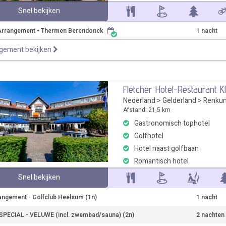
Snel bekijken
Arrangement - Thermen Berendonck
1 nacht
ngement bekijken
Fletcher Hotel-Restaurant K
Nederland
>
Gelderland
>
Renku
Afstand: 21,5 km
Gastronomisch tophotel
Golfhotel
Hotel naast golfbaan
Romantisch hotel
Snel bekijken
angement - Golfclub Heelsum (1n)
1 nacht
PECIAL - VELUWE (incl. zwembad/sauna) (2n)
2 nachten