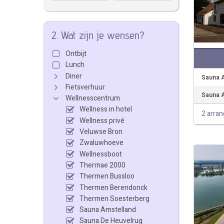
2. Wat zijn je wensen?
Ontbijt
Lunch
Diner
Sauna A
Fietsverhuur
Sauna A
Wellnesscentrum
Wellness in hotel
2 arra
Wellness privé
Veluwse Bron
Zwaluwhoeve
Wellnessboot
Thermae 2000
Thermen Bussloo
Thermen Berendonck
Thermen Soesterberg
Sauna Amstelland
Sauna De Heuvelrug