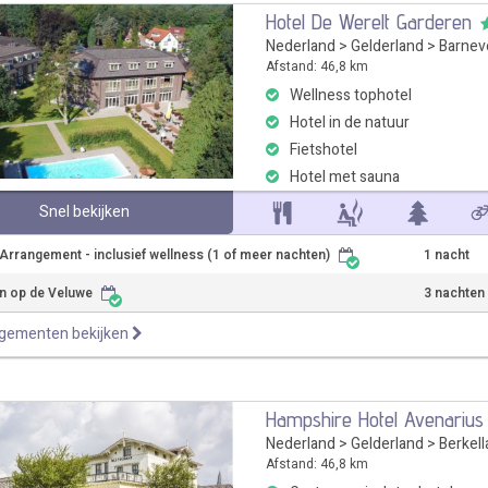
Hotel De Werelt Garderen
Nederland
>
Gelderland
>
Barnev
Afstand: 46,8 km
Wellness tophotel
Hotel in de natuur
Fietshotel
Hotel met sauna
Snel bekijken
Arrangement - inclusief wellness (1 of meer nachten)
1 nacht
n op de Veluwe
3 nachten
ngementen bekijken
Hampshire Hotel Avenarius
Nederland
>
Gelderland
>
Berkel
Afstand: 46,8 km