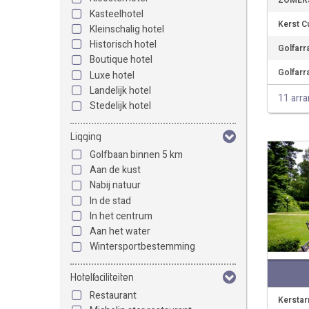
ZOMERS
Kasteelhotel
Kerst C
Kleinschalig hotel
Historisch hotel
Golfarr
Boutique hotel
Golfarr
Luxe hotel
Landelijk hotel
11 arr
Stedelijk hotel
Ligging
Golfbaan binnen 5 km
Aan de kust
Nabij natuur
In de stad
In het centrum
Aan het water
Wintersportbestemming
Hotelfaciliteiten
Restaurant
Kerstar