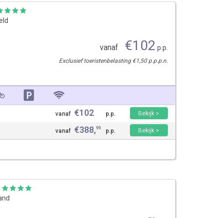
eld
€
102
vanaf
p.p.
Exclusief toeristenbelasting €1,50 p.p.p.n.
€
102
Bekijk >
vanaf
p.p.
€
388
,
99
Bekijk >
vanaf
p.p.
land