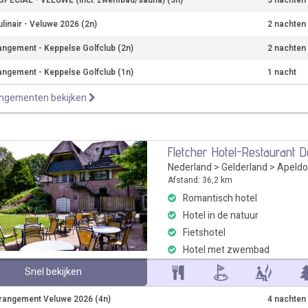
PECIAL - VELUWE (incl. zwembad/sauna) (3n)
3 nachten
ulinair - Veluwe 2026 (2n)
2 nachten
angement - Keppelse Golfclub (2n)
2 nachten
angement - Keppelse Golfclub (1n)
1 nacht
angementen bekijken
Fletcher Hotel-Restaurant 
Nederland
>
Gelderland
>
Apeldo
Afstand: 36,2 km
Romantisch hotel
Hotel in de natuur
Fietshotel
Hotel met zwembad
Snel bekijken
rangement Veluwe 2026 (4n)
4 nachten