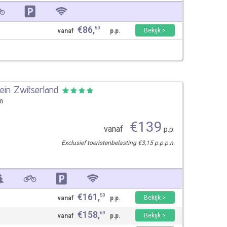
€
86
,
50
Bekijk >
vanaf
p.p.
lein Zwitserland
m
€
139
vanaf
p.p.
Exclusief toeristenbelasting €3,15 p.p.p.n.
€
161
,
50
Bekijk >
vanaf
p.p.
€
158
,
69
Bekijk >
vanaf
p.p.