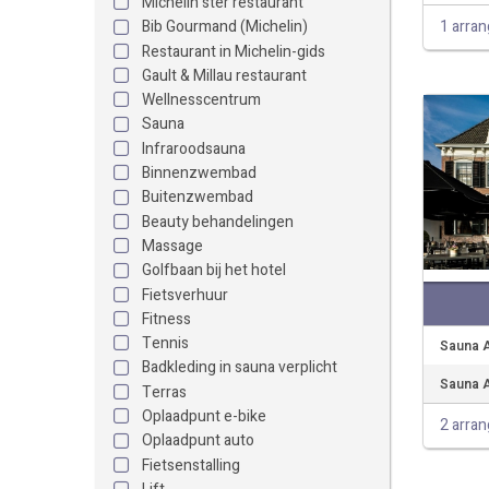
Michelin ster restaurant
1 arra
Bib Gourmand (Michelin)
Restaurant in Michelin-gids
Gault & Millau restaurant
Wellnesscentrum
Sauna
Infraroodsauna
Binnenzwembad
Buitenzwembad
Beauty behandelingen
Massage
Golfbaan bij het hotel
Fietsverhuur
Fitness
Tennis
Sauna 
Badkleding in sauna verplicht
Sauna A
Terras
Oplaadpunt e-bike
2 arra
Oplaadpunt auto
Fietsenstalling