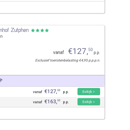
enhof Zutphen
en
€
127
,
50
vanaf
p.p.
Exclusief toeristenbelasting €4,95 p.p.p.n.
€
127
,
50
Bekijk >
vanaf
p.p.
€
163
,
50
Bekijk >
vanaf
p.p.