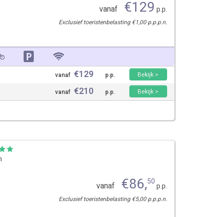
€
129
vanaf
p.p.
Exclusief toeristenbelasting €1,00 p.p.p.n.
€
129
Bekijk >
vanaf
p.p.
€
210
Bekijk >
vanaf
p.p.
n
€
86
,
50
vanaf
p.p.
Exclusief toeristenbelasting €5,00 p.p.p.n.