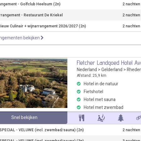
angement - Golfclub Heelsum (2n)
2 nachten
rrangement - Restaurant De Kriekel
2 nachten
ieuw Culinair + wijnarrangement 2026/2027 (2n)
2 nachten
angementen bekijken
Fletcher Landgoed Hotel A
Nederland
>
Gelderland
>
Rhede
Afstand: 25,9 km
Hotel in de natuur
Fietshotel
Hotel met sauna
Hotel met zwembad
Snel bekijken
PECIAL - VELUWE (incl. zwembad/sauna) (2n)
2 nachten