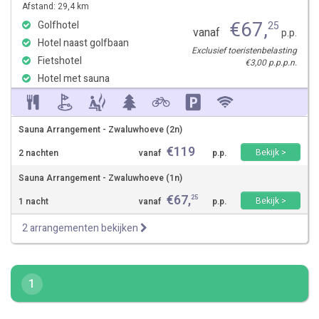
Afstand: 29,4 km
€
67
,
Golfhotel
25
vanaf
p.p.
Hotel naast golfbaan
Exclusief toeristenbelasting
Fietshotel
€3,00 p.p.p.n.
Hotel met sauna
Sauna Arrangement - Zwaluwhoeve (2n)
€
119
Bekijk >
2 nachten
vanaf
p.p.
Sauna Arrangement - Zwaluwhoeve (1n)
€
67
,
25
Bekijk >
1 nacht
vanaf
p.p.
2 arrangementen bekijken
1