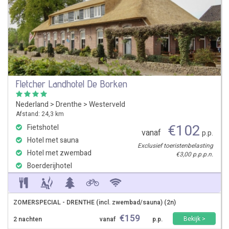
Fletcher Landhotel De Borken
Nederland
>
Drenthe
>
Westerveld
Afstand: 24,3 km
€
102
Fietshotel
vanaf
p.p.
Hotel met sauna
Exclusief toeristenbelasting
Hotel met zwembad
€3,00 p.p.p.n.
Boerderijhotel
ZOMERSPECIAL - DRENTHE (incl. zwembad/sauna) (2n)
€
159
Bekijk >
2 nachten
vanaf
p.p.