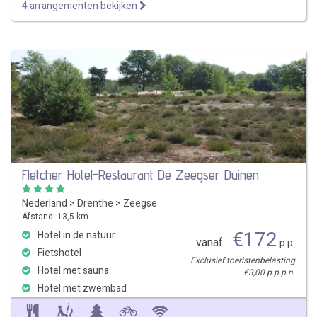
4 arrangementen bekijken
Fletcher Hotel-Restaurant De Zeegser Duinen
Nederland
>
Drenthe
>
Zeegse
Afstand: 13,5 km
€
172
Hotel in de natuur
vanaf
p.p.
Fietshotel
Exclusief toeristenbelasting
Hotel met sauna
€3,00 p.p.p.n.
Hotel met zwembad