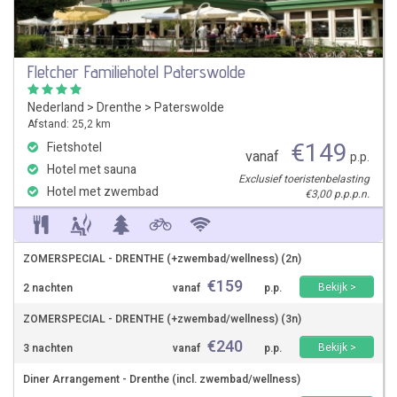
Fletcher Familiehotel Paterswolde
Nederland
>
Drenthe
>
Paterswolde
Afstand: 25,2 km
€
149
Fietshotel
vanaf
p.p.
Hotel met sauna
Exclusief toeristenbelasting
Hotel met zwembad
€3,00 p.p.p.n.
ZOMERSPECIAL - DRENTHE (+zwembad/wellness) (2n)
€
159
Bekijk >
2 nachten
vanaf
p.p.
ZOMERSPECIAL - DRENTHE (+zwembad/wellness) (3n)
€
240
Bekijk >
3 nachten
vanaf
p.p.
Diner Arrangement - Drenthe (incl. zwembad/wellness)