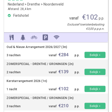
Nederland
>
Drenthe
>
Noordenveld
Afstand: 28,4 km
€
102
Fietshotel
vanaf
p.p.
Exclusief toeristenbelasting
€3,00 p.p.p.n.
Oud & Nieuw Arrangement 2026/2027 (3n)
€
284
Bekijk >
3 nachten
vanaf
p.p.
ZOMERSPECIAL - DRENTHE / GRONINGEN (2n)
€
139
Bekijk >
2 nachten
vanaf
p.p.
Kerstarrangement 2026 (1n)
€
102
Bekijk >
1 nacht
vanaf
p.p.
ZOMERSPECIAL - DRENTHE / GRONINGEN (3n)
€
210
Bekijk >
3 nachten
vanaf
p.p.