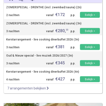
ZOMERSPECIAL - DRENTHE (incl. zwembad/sauna) (2n)
€
172
Bekijk >
2 nachten
vanaf
p.p.
ZOMERSPECIAL - DRENTHE (incl. zwembad/sauna) (3n)
€
280
,
50
Bekijk >
3 nachten
vanaf
p.p.
Kerstarrangement - live cooking dinerbuffet 2026 (3n)
€
381
Bekijk >
3 nachten
vanaf
p.p.
Oud & Nieuw special - live muziek 2026/2027 (3n)
€
345
Bekijk >
3 nachten
vanaf
p.p.
Kerstarrangement - live cooking dinerbuffet 2026 (4n)
€
427
Bekijk >
4 nachten
vanaf
p.p.
7 arrangementen bekijken