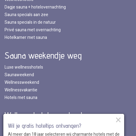
Dagje sauna + hotelovernachting
Sauna specials aan zee
Sauna specials in de natuur
Privé sauna met overnachting
Hotelkamer met sauna
Sauna weekendje weg
Luxe wellnesshotels
Saunaweekend
Wellnessweekend
Wellnessvakantie
Hotels met sauna
Wellnesshotels per land
×
Wil je gratis hoteltips ontvangen?
Wellnesshotels in Nederland
Al meer dan 18 jaar selecteren wij charmante hotels met de
Wellnesshotels in Belgie