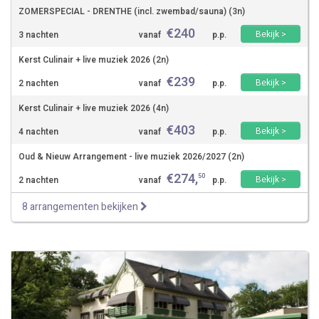
ZOMERSPECIAL - DRENTHE (incl. zwembad/sauna) (3n)
€
240
Bekijk >
3 nachten
vanaf
p.p.
Kerst Culinair + live muziek 2026 (2n)
€
239
Bekijk >
2 nachten
vanaf
p.p.
Kerst Culinair + live muziek 2026 (4n)
€
403
Bekijk >
4 nachten
vanaf
p.p.
Oud & Nieuw Arrangement - live muziek 2026/2027 (2n)
€
274
,
50
Bekijk >
2 nachten
vanaf
p.p.
8 arrangementen bekijken