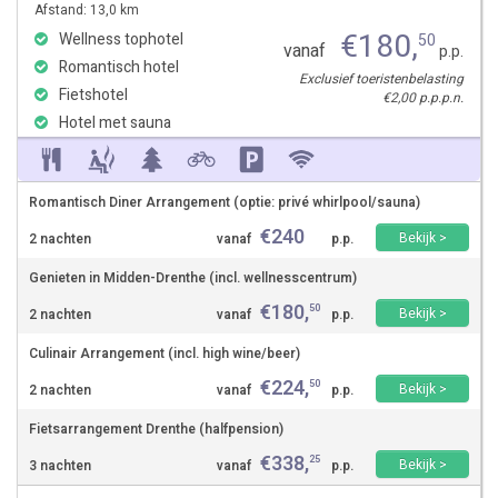
Afstand: 13,0 km
€
180
,
Wellness tophotel
50
vanaf
p.p.
Romantisch hotel
Exclusief toeristenbelasting
Fietshotel
€2,00 p.p.p.n.
Hotel met sauna
Romantisch Diner Arrangement (optie: privé whirlpool/sauna)
€
240
Bekijk >
2 nachten
vanaf
p.p.
Genieten in Midden-Drenthe (incl. wellnesscentrum)
€
180
,
50
Bekijk >
2 nachten
vanaf
p.p.
Culinair Arrangement (incl. high wine/beer)
€
224
,
50
Bekijk >
2 nachten
vanaf
p.p.
Fietsarrangement Drenthe (halfpension)
€
338
,
25
Bekijk >
3 nachten
vanaf
p.p.