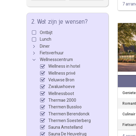
7 arra
2. Wat zijn je wensen?
Ontbijt
Lunch
Diner
Fietsverhuur
Wellnesscentrum
Wellness in hotel
Wellness privé
Veluwse Bron
Zwaluwhoeve
Geniete
Wellnessboot
Thermae 2000
Romanti
Thermen Bussloo
Thermen Berendonck
Culinai
Thermen Soesterberg
Fietsar
Sauna Amstelland
Sauna De Heuvelrug