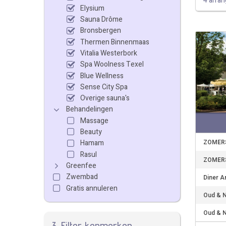
4 arra
Elysium
Sauna Drôme
Bronsbergen
Thermen Binnenmaas
Vitalia Westerbork
Spa Woolness Texel
Blue Wellness
Sense City Spa
Overige sauna's
Behandelingen
Massage
Beauty
ZOMERS
Hamam
Rasul
ZOMERS
Greenfee
Zwembad
Diner A
Gratis annuleren
Oud & N
Oud & N
3. Filter kenmerken