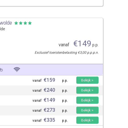
swolde
lde
€
149
vanaf
p.p.
Exclusief toeristenbelasting €3,00 p.p.p.n.
€
159
Bekijk >
vanaf
p.p.
€
240
Bekijk >
vanaf
p.p.
€
149
Bekijk >
vanaf
p.p.
€
273
Bekijk >
vanaf
p.p.
€
335
Bekijk >
vanaf
p.p.