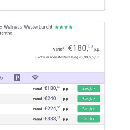
 & Wellness Westerburcht
renthe
€
180
,
50
vanaf
p.p.
Exclusief toeristenbelasting €2,00 p.p.p.n.
€
180
,
50
Bekijk >
vanaf
p.p.
€
240
Bekijk >
vanaf
p.p.
€
224
,
50
Bekijk >
vanaf
p.p.
€
338
,
25
Bekijk >
vanaf
p.p.