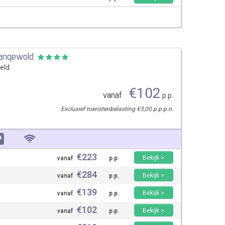
Langewold
eld
€
102
vanaf
p.p.
Exclusief toeristenbelasting €3,00 p.p.p.n.
€
223
Bekijk >
vanaf
p.p.
€
284
Bekijk >
vanaf
p.p.
€
139
Bekijk >
vanaf
p.p.
€
102
Bekijk >
vanaf
p.p.