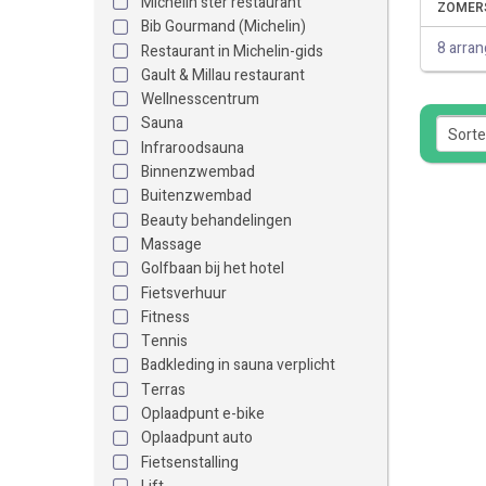
Michelin ster restaurant
ZOMERS
Bib Gourmand (Michelin)
8 arra
Restaurant in Michelin-gids
Gault & Millau restaurant
Wellnesscentrum
Sauna
Infraroodsauna
Binnenzwembad
Buitenzwembad
Beauty behandelingen
Massage
Golfbaan bij het hotel
Fietsverhuur
Fitness
Tennis
Badkleding in sauna verplicht
Terras
Oplaadpunt e-bike
Oplaadpunt auto
Fietsenstalling