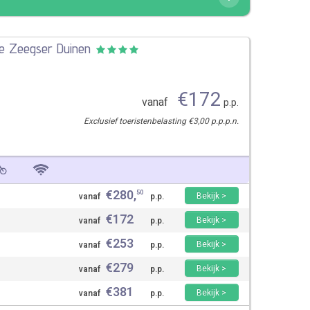
De Zeegser Duinen
€
172
vanaf
p.p.
Exclusief toeristenbelasting €3,00 p.p.p.n.
€
280
,
50
Bekijk >
vanaf
p.p.
€
172
Bekijk >
vanaf
p.p.
€
253
Bekijk >
vanaf
p.p.
€
279
Bekijk >
vanaf
p.p.
€
381
Bekijk >
vanaf
p.p.