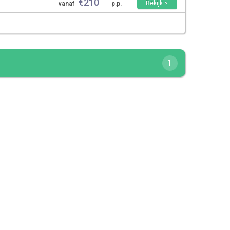
€
210
Bekijk >
vanaf
p.p.
1