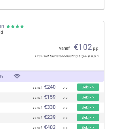
en
ld
€
102
vanaf
p.p.
Exclusief toeristenbelasting €3,00 p.p.p.n.
€
240
Bekijk >
vanaf
p.p.
€
159
Bekijk >
vanaf
p.p.
€
330
Bekijk >
vanaf
p.p.
€
239
Bekijk >
vanaf
p.p.
€
403
Bekijk >
vanaf
p.p.