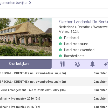
ngementen bekijken
Fletcher Landhotel De Bork
Nederland
>
Drenthe
>
Westerve
Afstand: 30,2 km
Fietshotel
Hotel met sauna
Hotel met zwembad
Boerderijhotel
Snel bekijken
PECIAL - DRENTHE (incl. zwembad/sauna) (3n)
3 nachten
PECIAL - DRENTHE (incl. zwembad/sauna) (2n)
2 nachten
ieuw Arrangement - live muziek 2026/2027 (3n)
3 nachten
linair + live muziek 2026 (2n)
2 nachten
linair + live muziek 2026 (4n)
4 nachten