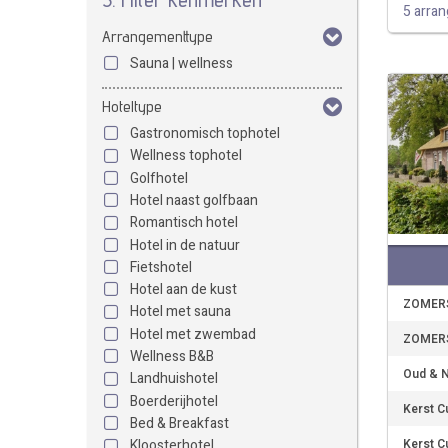
5 arra
Arrangementtype
Sauna | wellness
Hoteltype
Gastronomisch tophotel
Wellness tophotel
Golfhotel
Hotel naast golfbaan
Romantisch hotel
Hotel in de natuur
Fietshotel
Hotel aan de kust
ZOMERS
Hotel met sauna
Hotel met zwembad
ZOMERS
Wellness B&B
Oud & N
Landhuishotel
Boerderijhotel
Kerst Cu
Bed & Breakfast
Kerst Cu
Kloosterhotel