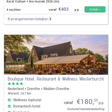
Kerst Culinair + live muziek 2026 (4n)
€
403
Bekijk >
4 nachten
vanaf
p.p.
8 arrangementen bekijken
Boutique Hotel, Restaurant & Wellness Westerburcht
Nederland
>
Drenthe
>
Midden-Drenthe
Afstand: 24,7 km
€
180
,
Wellness tophotel
50
vanaf
p.p.
Romantisch hotel
Exclusief toeristenbelasting