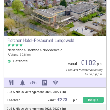
Fletcher Hotel-Restaurant Langewold
Nederland
>
Drenthe
>
Noordenveld
Afstand: 30,8 km
€
102
Fietshotel
vanaf
p.p.
Exclusief toeristenbelasting
€3,00 p.p.p.n.
Oud & Nieuw Arrangement 2026/2027 (2n)
€
223
Bekijk >
2 nachten
vanaf
p.p.
Oud & Nieuw Arrangement 2026/2027 (3n)