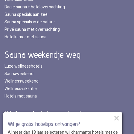
Dagje sauna + hotelovernachting
Sauna specials aan zee
Sauna specials in de natuur
Privé sauna met overnachting
Hotelkamer met sauna
Sauna weekendje weg
Luxe wellnesshotels
Saunaweekend
Wellnessweekend
Wellnessvakantie
Hotels met sauna
Wellnesshotels per land
×
Wil je gratis hoteltips ontvangen?
Wellnesshotels in Nederland
Al meer dan 18 jaar selecteren wij charmante hotels met de
Wellnesshotels in Belgie