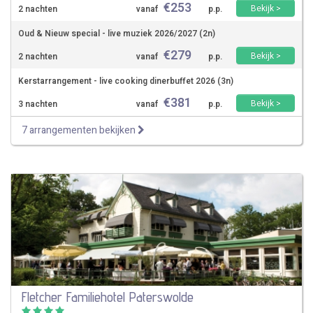
€
253
Bekijk >
2 nachten
vanaf
p.p.
Oud & Nieuw special - live muziek 2026/2027 (2n)
€
279
Bekijk >
2 nachten
vanaf
p.p.
Kerstarrangement - live cooking dinerbuffet 2026 (3n)
€
381
Bekijk >
3 nachten
vanaf
p.p.
7 arrangementen bekijken
Fletcher Familiehotel Paterswolde