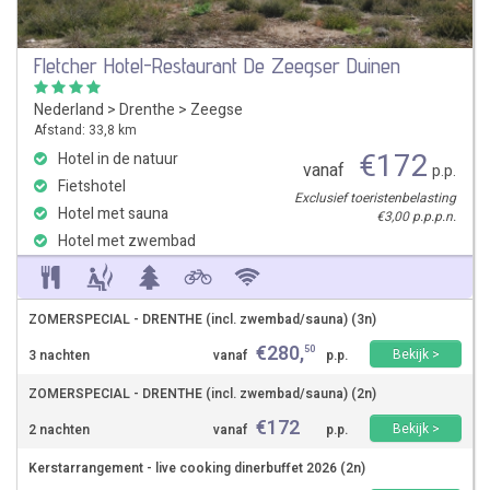
Fletcher Hotel-Restaurant De Zeegser Duinen
Nederland
>
Drenthe
>
Zeegse
Afstand: 33,8 km
€
172
Hotel in de natuur
vanaf
p.p.
Fietshotel
Exclusief toeristenbelasting
Hotel met sauna
€3,00 p.p.p.n.
Hotel met zwembad
ZOMERSPECIAL - DRENTHE (incl. zwembad/sauna) (3n)
€
280
,
50
Bekijk >
3 nachten
vanaf
p.p.
ZOMERSPECIAL - DRENTHE (incl. zwembad/sauna) (2n)
€
172
Bekijk >
2 nachten
vanaf
p.p.
Kerstarrangement - live cooking dinerbuffet 2026 (2n)