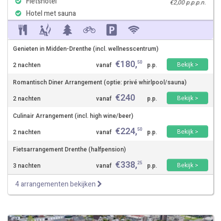
Fietshotel
€2,00 p.p.p.n.
Hotel met sauna
Genieten in Midden-Drenthe (incl. wellnesscentrum)
€
180
,
50
Bekijk >
2 nachten
vanaf
p.p.
Romantisch Diner Arrangement (optie: privé whirlpool/sauna)
€
240
Bekijk >
2 nachten
vanaf
p.p.
Culinair Arrangement (incl. high wine/beer)
€
224
,
50
Bekijk >
2 nachten
vanaf
p.p.
Fietsarrangement Drenthe (halfpension)
€
338
,
25
Bekijk >
3 nachten
vanaf
p.p.
4 arrangementen bekijken