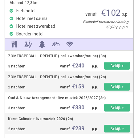
Afstand: 12,3 km
€
102
Fietshotel
vanaf
p.p.
Hotel met sauna
Exclusief toeristenbelasting
Hotel met zwembad
€3,00 p.p.p.n.
Boerderijhotel
ZOMERSPECIAL - DRENTHE (incl. zwembad/sauna) (3n)
€
240
Bekijk >
3 nachten
vanaf
p.p.
ZOMERSPECIAL - DRENTHE (incl. zwembad/sauna) (2n)
€
159
Bekijk >
2 nachten
vanaf
p.p.
Oud & Nieuw Arrangement - live muziek 2026/2027 (3n)
€
330
Bekijk >
3 nachten
vanaf
p.p.
Kerst Culinair + live muziek 2026 (2n)
€
239
Bekijk >
2 nachten
vanaf
p.p.