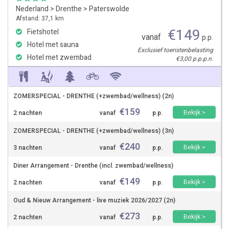
Nederland
>
Drenthe
>
Paterswolde
Afstand: 37,1 km
€
149
Fietshotel
vanaf
p.p.
Hotel met sauna
Exclusief toeristenbelasting
Hotel met zwembad
€3,00 p.p.p.n.
ZOMERSPECIAL - DRENTHE (+zwembad/wellness) (2n)
€
159
Bekijk >
2 nachten
vanaf
p.p.
ZOMERSPECIAL - DRENTHE (+zwembad/wellness) (3n)
€
240
Bekijk >
3 nachten
vanaf
p.p.
Diner Arrangement - Drenthe (incl. zwembad/wellness)
€
149
Bekijk >
2 nachten
vanaf
p.p.
Oud & Nieuw Arrangement - live muziek 2026/2027 (2n)
€
273
Bekijk >
2 nachten
vanaf
p.p.