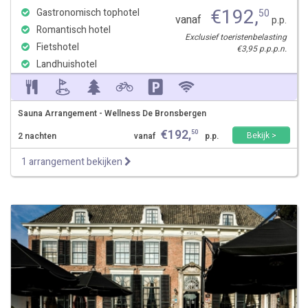
€
192
,
Gastronomisch tophotel
50
vanaf
p.p.
Romantisch hotel
Exclusief toeristenbelasting
Fietshotel
€3,95 p.p.p.n.
Landhuishotel
Sauna Arrangement - Wellness De Bronsbergen
€
192
,
50
Bekijk >
2 nachten
vanaf
p.p.
1 arrangement bekijken