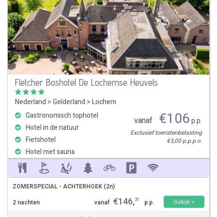
Fletcher Boshotel De Lochemse Heuvels
Nederland
>
Gelderland
>
Lochem
€
106
Gastronomisch tophotel
vanaf
p.p.
Hotel in de natuur
Exclusief toeristenbelasting
Fietshotel
€3,00 p.p.p.n.
Hotel met sauna
ZOMERSPECIAL - ACHTERHOEK (2n)
€
146
,
31
Bekijk >
2 nachten
vanaf
p.p.