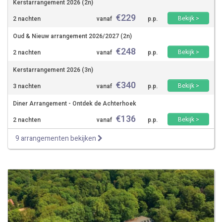
Kerstarrangement 2026 (2n)
€
229
Bekijk >
2 nachten
vanaf
p.p.
Oud & Nieuw arrangement 2026/2027 (2n)
€
248
Bekijk >
2 nachten
vanaf
p.p.
Kerstarrangement 2026 (3n)
€
340
Bekijk >
3 nachten
vanaf
p.p.
Diner Arrangement - Ontdek de Achterhoek
€
136
Bekijk >
2 nachten
vanaf
p.p.
9 arrangementen bekijken