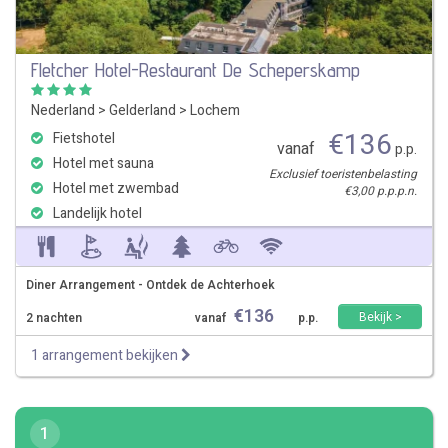
Fletcher Hotel-Restaurant De Scheperskamp
Nederland
>
Gelderland
>
Lochem
€
136
Fietshotel
vanaf
p.p.
Hotel met sauna
Exclusief toeristenbelasting
Hotel met zwembad
€3,00 p.p.p.n.
Landelijk hotel
Diner Arrangement - Ontdek de Achterhoek
€
136
Bekijk >
2 nachten
vanaf
p.p.
1 arrangement bekijken
1