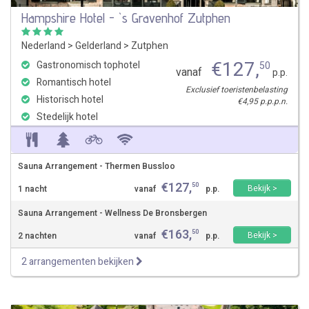
Hampshire Hotel - `s Gravenhof Zutphen
Nederland
>
Gelderland
>
Zutphen
€
127
,
Gastronomisch tophotel
50
vanaf
p.p.
Romantisch hotel
Exclusief toeristenbelasting
Historisch hotel
€4,95 p.p.p.n.
Stedelijk hotel
Sauna Arrangement - Thermen Bussloo
€
127
,
50
Bekijk >
1 nacht
vanaf
p.p.
Sauna Arrangement - Wellness De Bronsbergen
€
163
,
50
Bekijk >
2 nachten
vanaf
p.p.
2 arrangementen bekijken