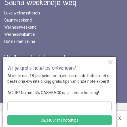
Sauna weekendje weg
Luxe wellnesshotels
Saunaweekend
Wellnessweekend
Wellnessvakantie
Hotels met sauna
Wellnesshotels per land
×
Wil je gratis hoteltips ontvangen?
Wellnesshotels in Nederland
Al meer dan 18 jaar selecteren wij charmante hotels met de
Wellnesshotels in Belgie
beste prijs-kwaliteit. Krijg gratis tips van onze hotelexpert!
Wellnesshotels in Luxemburg
Wellnesshotels in Duitsland
ACTIE!! Nu met 5% CASHBACK op je eerste boeking!
Over ons
•
Sitemap
•
Disclaimer
•
Voordelen
•
Privacy
•
Voorwaarden
•
Veelgestelde vragen
•
Klantenservice
•
Hotel
Deze website maakt gebruik van cookies.
Meer
X
Ja, stuur mij hoteltips
aanmelden
informatie
.