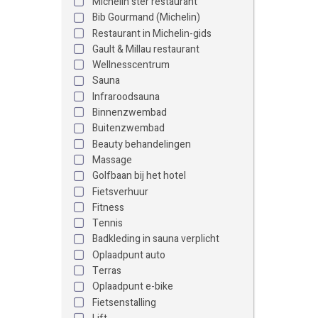
Michelin ster restaurant
Bib Gourmand (Michelin)
Restaurant in Michelin-gids
Gault & Millau restaurant
Wellnesscentrum
Sauna
Infraroodsauna
Binnenzwembad
Buitenzwembad
Beauty behandelingen
Massage
Golfbaan bij het hotel
Fietsverhuur
Fitness
Tennis
Badkleding in sauna verplicht
Oplaadpunt auto
Terras
Oplaadpunt e-bike
Fietsenstalling