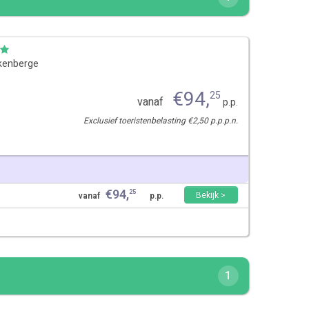
kenberge
€
94
,
25
vanaf
p.p.
Exclusief toeristenbelasting €2,50 p.p.p.n.
€
94
,
25
Bekijk >
vanaf
p.p.
1