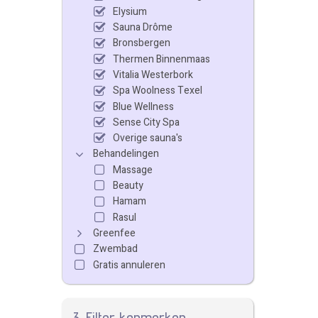
Elysium
Sauna Drôme
Bronsbergen
Thermen Binnenmaas
Vitalia Westerbork
Spa Woolness Texel
Blue Wellness
Sense City Spa
Overige sauna's
Behandelingen
Massage
Beauty
Hamam
Rasul
Greenfee
Zwembad
Gratis annuleren
3. Filter kenmerken