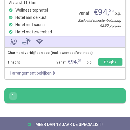
Afstand: 11,3 km
€
94
,
Wellness tophotel
25
vanaf
p.p.
Hotel aan de kust
Exclusief toeristenbelasting
Hotel met sauna
€2,50 p.p.p.n.
Hotel met zwembad
Charmant verblijf aan zee (incl. zwembad/wellness)
€
94
,
25
Bekijk >
1 nacht
vanaf
p.p.
1 arrangement bekijken
1
MEER DAN 18 JAAR DÉ SPECIALIST!