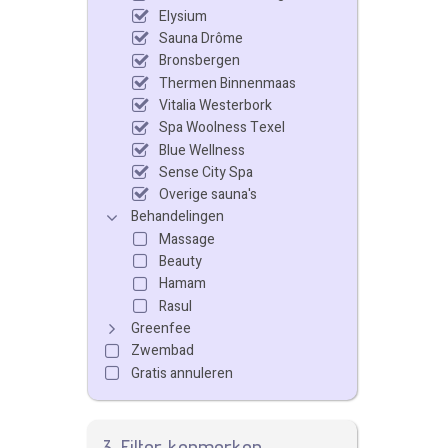
Elysium
Sauna Drôme
Bronsbergen
Thermen Binnenmaas
Vitalia Westerbork
Spa Woolness Texel
Blue Wellness
Sense City Spa
Overige sauna's
Behandelingen
Massage
Beauty
Hamam
Rasul
Greenfee
Zwembad
Gratis annuleren
3. Filter kenmerken