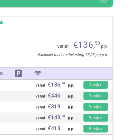
€
136
,
50
vanaf
p.p.
Exclusief toeristenbelasting €5,25 p.p.p.n.
€
136
,
50
Bekijk >
vanaf
p.p.
€
446
Bekijk >
vanaf
p.p.
€
319
Bekijk >
vanaf
p.p.
€
143
,
50
Bekijk >
vanaf
p.p.
€
413
Bekijk >
vanaf
p.p.