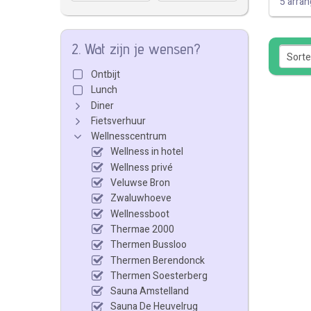
5 arra
2. Wat zijn je wensen?
Ontbijt
Lunch
Diner
Fietsverhuur
Wellnesscentrum
Wellness in hotel
Wellness privé
Veluwse Bron
Zwaluwhoeve
Wellnessboot
Thermae 2000
Thermen Bussloo
Thermen Berendonck
Thermen Soesterberg
Sauna Amstelland
Sauna De Heuvelrug