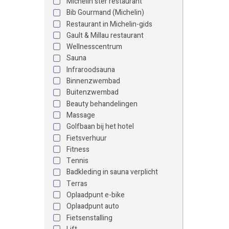
Michelin ster restaurant
Bib Gourmand (Michelin)
Restaurant in Michelin-gids
Gault & Millau restaurant
Wellnesscentrum
Sauna
Infraroodsauna
Binnenzwembad
Buitenzwembad
Beauty behandelingen
Massage
Golfbaan bij het hotel
Fietsverhuur
Fitness
Tennis
Badkleding in sauna verplicht
Terras
Oplaadpunt e-bike
Oplaadpunt auto
Fietsenstalling