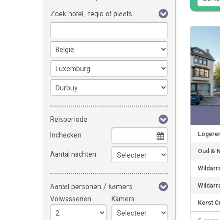
Zoek hotel, regio of plaats
Reisperiode
Logeren
Inchecken
Oud & N
Aantal nachten
Wildarr
Wildarr
Aantal personen / kamers
Volwassenen
Kamers
Kerst C