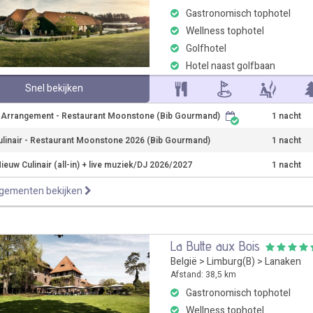
Gastronomisch tophotel
Wellness tophotel
Golfhotel
Hotel naast golfbaan
Snel bekijken
r Arrangement - Restaurant Moonstone (Bib Gourmand)
1 nacht
ulinair - Restaurant Moonstone 2026 (Bib Gourmand)
1 nacht
ieuw Culinair (all-in) + live muziek/DJ 2026/2027
1 nacht
ngementen bekijken
La Butte aux Bois
België
>
Limburg(B)
>
Lanaken
Afstand: 38,5 km
Gastronomisch tophotel
Wellness tophotel