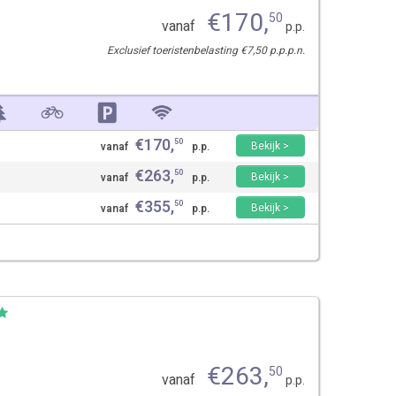
€
170
,
50
vanaf
p.p.
Exclusief toeristenbelasting €7,50 p.p.p.n.
€
170
,
50
Bekijk >
vanaf
p.p.
€
263
,
50
Bekijk >
vanaf
p.p.
€
355
,
50
Bekijk >
vanaf
p.p.
€
263
,
50
vanaf
p.p.