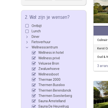
2. Wat zijn je wensen?
Ontbijt
Lunch
Diner
Culinai
Fietsverhuur
Wellnesscentrum
Kerst C
Wellness in hotel
Oud & N
Wellness privé
Veluwse Bron
3 arra
Zwaluwhoeve
Wellnessboot
Thermae 2000
Thermen Bussloo
Thermen Berendonck
Thermen Soesterberg
Sauna Amstelland
Sauna De Heuvelrug