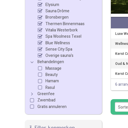
Elysium
Sauna Drôme
Bronsbergen
Thermen Binnenmaas
Vitalia Westerbork
Luxe We
Spa Woolness Texel
Blue Wellness
Wellnes
Sense City Spa
Kerst Cu
Overige sauna's
Behandelingen
Oud & N
Massage
Kerst Cu
Beauty
Hamam
6 arra
Rasul
Greenfee
Zwembad
Gratis annuleren
3. Filter kenmerken