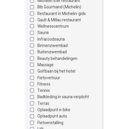
Michelin ster restaurant
Bib Gourmand (Michelin)
Restaurant in Michelin-gids
Gault & Millau restaurant
Wellnesscentrum
Sauna
Infraroodsauna
Binnenzwembad
Buitenzwembad
Beauty behandelingen
Massage
Golfbaan bij het hotel
Fietsverhuur
Fitness
Tennis
Badkleding in sauna verplicht
Terras
Oplaadpunt e-bike
Oplaadpunt auto
Fietsenstalling