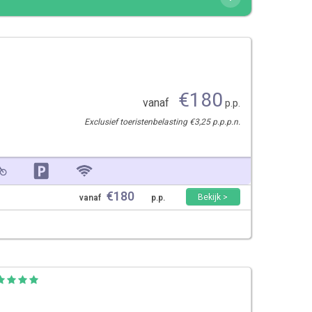
€
180
vanaf
p.p.
Exclusief toeristenbelasting €3,25 p.p.p.n.
€
180
Bekijk >
vanaf
p.p.