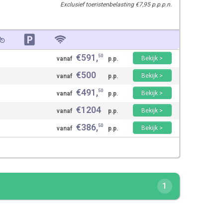
Exclusief toeristenbelasting €7,95 p.p.p.n.
€
591
,
50
Bekijk >
vanaf
p.p.
€
500
Bekijk >
vanaf
p.p.
€
491
,
50
Bekijk >
vanaf
p.p.
€
1204
Bekijk >
vanaf
p.p.
€
386
,
50
Bekijk >
vanaf
p.p.
1