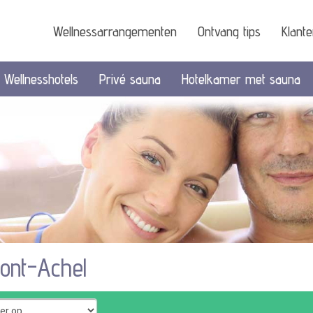
Wellnessarrangementen
Ontvang tips
Klant
Wellnesshotels
Privé sauna
Hotelkamer met sauna
ont-Achel