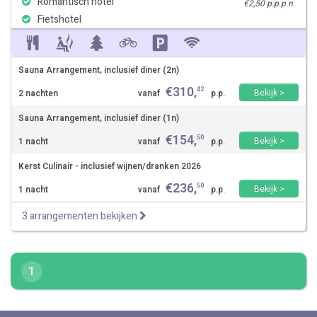
Romantisch hotel
€2,50 p.p.p.n.
Fietshotel
Sauna Arrangement, inclusief diner (2n)
€
310
,
42
Bekijk >
2 nachten
vanaf
p.p.
Sauna Arrangement, inclusief diner (1n)
€
154
,
50
Bekijk >
1 nacht
vanaf
p.p.
Kerst Culinair - inclusief wijnen/dranken 2026
€
236
,
50
Bekijk >
1 nacht
vanaf
p.p.
3 arrangementen bekijken
1