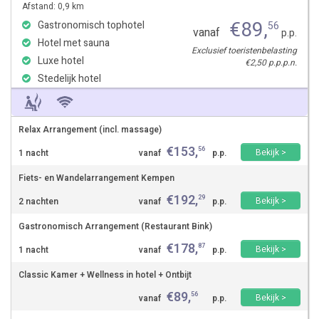
Afstand: 0,9 km
€
89
,
Gastronomisch tophotel
56
vanaf
p.p.
Hotel met sauna
Exclusief toeristenbelasting
Luxe hotel
€2,50 p.p.p.n.
Stedelijk hotel
Relax Arrangement (incl. massage)
€
153
,
56
Bekijk >
1 nacht
vanaf
p.p.
Fiets- en Wandelarrangement Kempen
€
192
,
29
Bekijk >
2 nachten
vanaf
p.p.
Gastronomisch Arrangement (Restaurant Bink)
€
178
,
87
Bekijk >
1 nacht
vanaf
p.p.
Classic Kamer + Wellness in hotel + Ontbijt
€
89
,
56
Bekijk >
vanaf
p.p.