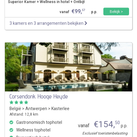
Superior Kamer + Wellness in hotel + Ontbijt
€
99
,
57
Bekijk >
vanaf
p.p.
3 kamers en 3 arrangementen bekijken
Corsendonk Hooge Heyde
België
>
Antwerpen
>
Kasterlee
Afstand: 12,8 km
€
154
,
Gastronomisch tophotel
50
vanaf
p.p.
Wellness tophotel
Exclusief toeristenbelasting