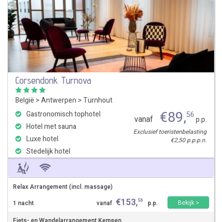
Corsendonk Turnova
België
>
Antwerpen
>
Turnhout
€
89
,
Gastronomisch tophotel
56
vanaf
p.p.
Hotel met sauna
Exclusief toeristenbelasting
Luxe hotel
€2,50 p.p.p.n.
Stedelijk hotel
Relax Arrangement (incl. massage)
€
153
,
56
Bekijk >
1 nacht
vanaf
p.p.
Fiets- en Wandelarrangement Kempen