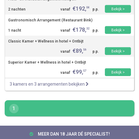
€
192
,
04
Bekijk >
2 nachten
vanaf
p.p.
Gastronomisch Arrangement (Restaurant Bink)
€
178
,
32
Bekijk >
1 nacht
vanaf
p.p.
Classic Kamer + Wellness in hotel + Ontbijt
€
89
,
56
Bekijk >
vanaf
p.p.
Superior Kamer + Wellness in hotel + Ontbijt
€
99
,
57
Bekijk >
vanaf
p.p.
3 kamers en 3 arrangementen bekijken
1
MEER DAN 18 JAAR DÉ SPECIALIST!