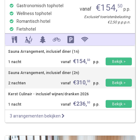
€
154
,
Gastronomisch tophotel
50
vanaf
p.p.
Wellness tophotel
Exclusief toeristenbelasting
Romantisch hotel
€2,50 p.p.p.n.
Fietshotel
Sauna Arrangement, inclusief diner (1n)
€
154
,
50
Bekijk >
1 nacht
vanaf
p.p.
Sauna Arrangement, inclusief diner (2n)
€
310
,
50
Bekijk >
2 nachten
vanaf
p.p.
Kerst Culinair - inclusief wijnen/dranken 2026
€
236
,
50
Bekijk >
1 nacht
vanaf
p.p.
3 arrangementen bekijken