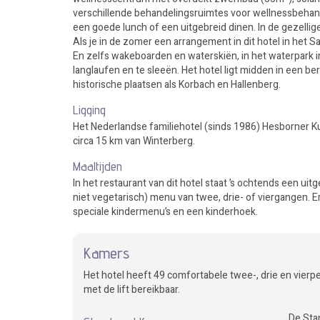
verschillende behandelingsruimtes voor wellnessbehandel
een goede lunch of een uitgebreid dinen. In de gezellige b
Als je in de zomer een arrangement in dit hotel in het S
En zelfs wakeboarden en waterskiën, in het waterpark in
langlaufen en te sleeën. Het hotel ligt midden in een 
historische plaatsen als Korbach en Hallenberg.
Ligging
Het Nederlandse familiehotel (sinds 1986) Hesborner Ku
circa 15 km van Winterberg.
Maaltijden
In het restaurant van dit hotel staat ’s ochtends een uitg
niet vegetarisch) menu van twee, drie- of viergangen.
speciale kindermenu’s en een kinderhoek.
Kamers
Het hotel heeft 49 comfortabele twee-, drie en vierp
met de lift bereikbaar.
De Sta