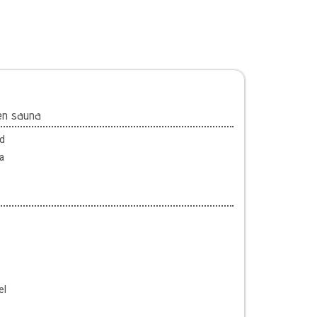
en sauna
ad
a
el