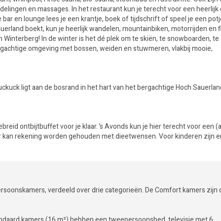
ingen en massages. In het restaurant kun je terecht voor een heerlijk o
ar en lounge lees je een krantje, boek of tijdschrift of speel je een potje 
auerland boekt, kun je heerlijk wandelen, mountainbiken, motorrijden en f
 Winterberg! In de winter is het dé plek om te skiën, te snowboarden, te
bergachtige omgeving met bossen, weiden en stuwmeren, vlakbij mooie,
ckuck ligt aan de bosrand in het hart van het bergachtige Hoch Sauerlan
ebreid ontbijtbuffet voor je klaar. ’s Avonds kun je hier terecht voor een (
 Er kan rekening worden gehouden met dieetwensen. Voor kinderen zijn e
ersoonskamers, verdeeld over drie categorieën. De Comfort kamers zijn 
ndaard kamers (16 m²) hebben een tweepersoonsbed, televisie met 6