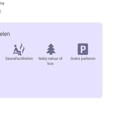
una
l
elen
Saunafaciliteiten
Nabij natuur of
Gratis parkeren
bos