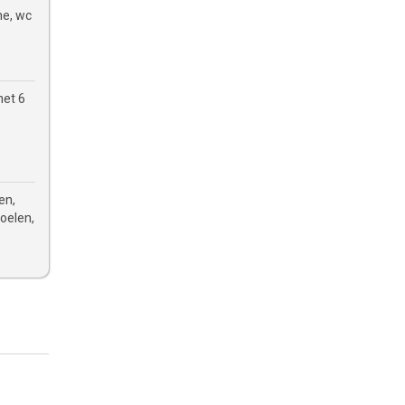
he, wc
met 6
en,
toelen,