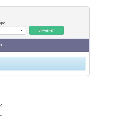
ype
Bijwerken
js
ve
er