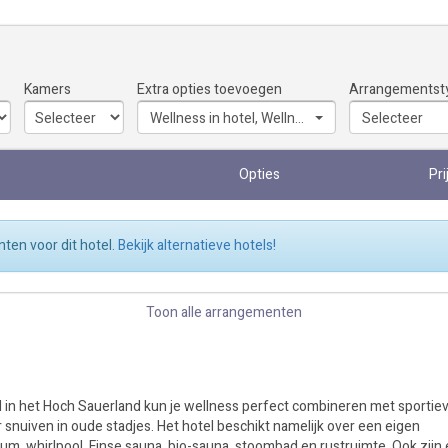
Kamers
Extra opties toevoegen
Arrangementst
Wellness in hotel, Wellness privé
Selecteer
Opties
Pri
ten voor dit hotel.
Bekijk alternatieve hotels!
Toon alle arrangementen
l in het Hoch Sauerland kun je wellness perfect combineren met sportie
 snuiven in oude stadjes. Het hotel beschikt namelijk over een eigen
, whirlpool, Finse sauna, bio-sauna, stoombad en rustruimte. Ook zijn 