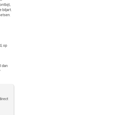
ntbijt,
biljart.
ietsen.
d, op
al dan
r
direct