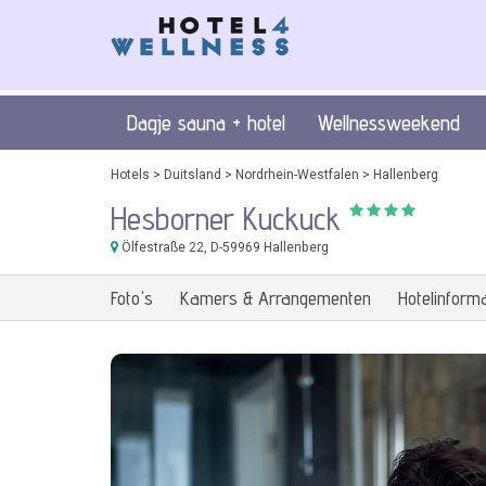
Dagje sauna + hotel
Wellnessweekend
Hotels
>
Duitsland
>
Nordrhein-Westfalen
>
Hallenberg
Hesborner Kuckuck
Ölfestraße 22
, D-59969 Hallenberg
Foto's
Kamers & Arrangementen
Hotelinforma