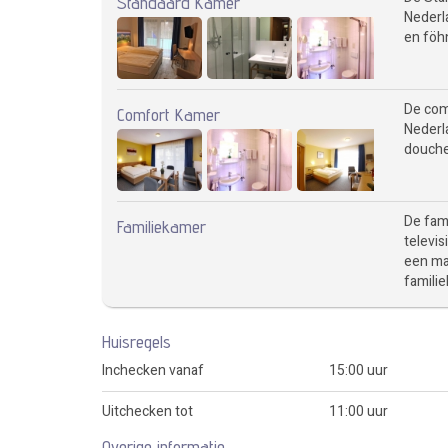
Standaard Kamer
Nederl
en föh
De com
Comfort Kamer
Nederla
douche
De fam
Familiekamer
televis
een ma
famili
Huisregels
Inchecken vanaf
15:00 uur
Uitchecken tot
11:00 uur
Overige informatie