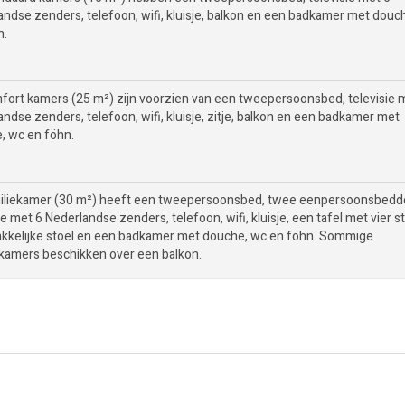
andse zenders, telefoon, wifi, kluisje, balkon en een badkamer met douc
n.
fort kamers (25 m²) zijn voorzien van een tweepersoonsbed, televisie 
ndse zenders, telefoon, wifi, kluisje, zitje, balkon en een badkamer met
, wc en föhn.
iliekamer (30 m²) heeft een tweepersoonsbed, twee eenpersoonsbedd
ie met 6 Nederlandse zenders, telefoon, wifi, kluisje, een tafel met vier s
kkelijke stoel en een badkamer met douche, wc en föhn. Sommige
ekamers beschikken over een balkon.