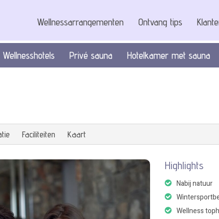
Wellnessarrangementen
Ontvang tips
Klant
Wellnesshotels
Privé sauna
Hotelkamer met sauna
tie
Faciliteiten
Kaart
Highlights
Nabij natuur
Wintersportb
Wellness toph