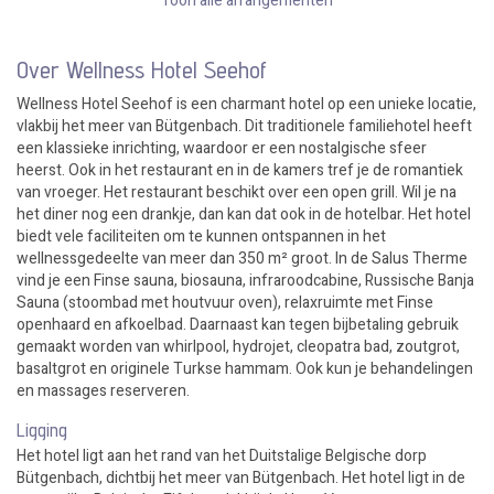
Toon alle arrangementen
Over Wellness Hotel Seehof
Wellness Hotel Seehof is een charmant hotel op een unieke locatie,
vlakbij het meer van Bütgenbach. Dit traditionele familiehotel heeft
een klassieke inrichting, waardoor er een nostalgische sfeer
heerst. Ook in het restaurant en in de kamers tref je de romantiek
van vroeger. Het restaurant beschikt over een open grill. Wil je na
het diner nog een drankje, dan kan dat ook in de hotelbar. Het hotel
biedt vele faciliteiten om te kunnen ontspannen in het
wellnessgedeelte van meer dan 350 m² groot. In de Salus Therme
vind je een Finse sauna, biosauna, infraroodcabine, Russische Banja
Sauna (stoombad met houtvuur oven), relaxruimte met Finse
openhaard en afkoelbad. Daarnaast kan tegen bijbetaling gebruik
gemaakt worden van whirlpool, hydrojet, cleopatra bad, zoutgrot,
basaltgrot en originele Turkse hammam. Ook kun je behandelingen
en massages reserveren.
Ligging
Het hotel ligt aan het rand van het Duitstalige Belgische dorp
Bütgenbach, dichtbij het meer van Bütgenbach. Het hotel ligt in de