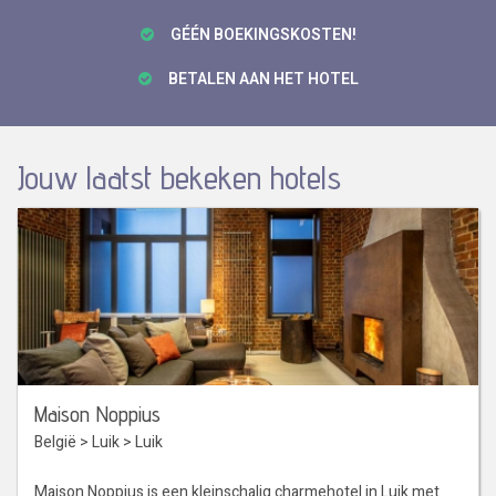
GÉÉN BOEKINGSKOSTEN!
BETALEN AAN HET HOTEL
Jouw laatst bekeken hotels
Maison Noppius
België
>
Luik
>
Luik
Maison Noppius is een kleinschalig charmehotel in Luik met