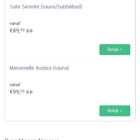
Suite Serenité (sauna/bubbelbad)
vanaf
€
89
,
50
p.p.
Bekijk >
Maisonnette Audace (sauna)
vanaf
€
99
,
50
p.p.
Bekijk >