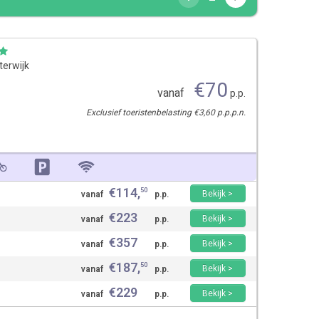
terwijk
€
70
vanaf
p.p.
Exclusief toeristenbelasting €3,60 p.p.p.n.
€
114
,
50
Bekijk >
vanaf
p.p.
€
223
Bekijk >
vanaf
p.p.
€
357
Bekijk >
vanaf
p.p.
€
187
,
50
Bekijk >
vanaf
p.p.
€
229
Bekijk >
vanaf
p.p.