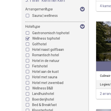
4 kame
Arrangementtype
Sauna | wellness
Hoteltype
Gastronomisch tophotel
Wellness tophotel
Golfhotel
Hotel naast golfbaan
Romantisch hotel
Hotel in de natuur
Fietshotel
Hotel aan de kust
Culinai
Hotel met sauna
Hotel met zwembad
Logies/O
Wellness B&B
2 arra
Landhuishotel
Boerderijhotel
Bed & Breakfast
Kloosterhotel