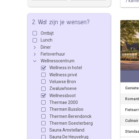
7 kame
2. Wat zijn je wensen?
Ontbijt
Lunch
Diner
Fietsverhuur
Wellnesscentrum
Wellness in hotel
Wellness privé
Veluwse Bron
Geniete
Zwaluwhoeve
Wellnessboot
Romanti
Thermae 2000
Thermen Bussloo
Fietsar
Thermen Berendonck
Culinai
Thermen Soesterberg
Sauna Amstelland
Standaa
Sauna De Heuvelrug