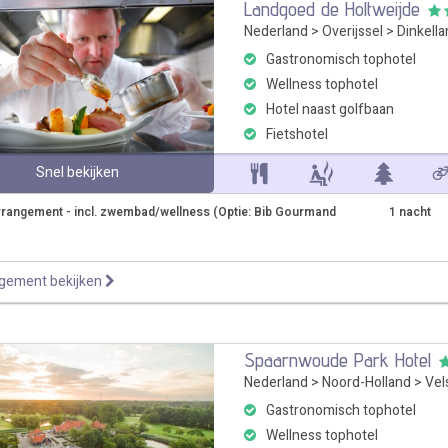
Landgoed de Holtweijde
Nederland
>
Overijssel
>
Dinkell
Gastronomisch tophotel
Wellness tophotel
Hotel naast golfbaan
Fietshotel
Snel bekijken
rrangement - incl. zwembad/wellness (Optie: Bib Gourmand
1 nacht
ngement bekijken
Spaarnwoude Park Hotel
Nederland
>
Noord-Holland
>
Vel
Gastronomisch tophotel
Wellness tophotel