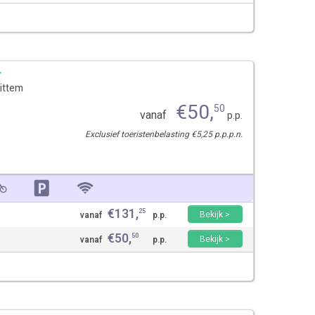
ittem
€
50
,
50
vanaf
p.p.
Exclusief toeristenbelasting €5,25 p.p.p.n.
€
131
,
25
Bekijk >
vanaf
p.p.
€
50
,
50
Bekijk >
vanaf
p.p.