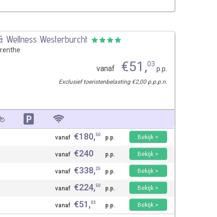
 & Wellness Westerburcht
renthe
€
51
,
03
vanaf
p.p.
Exclusief toeristenbelasting €2,00 p.p.p.n.
€
180
,
50
Bekijk >
vanaf
p.p.
€
240
Bekijk >
vanaf
p.p.
€
338
,
25
Bekijk >
vanaf
p.p.
€
224
,
50
Bekijk >
vanaf
p.p.
€
51
,
03
Bekijk >
vanaf
p.p.