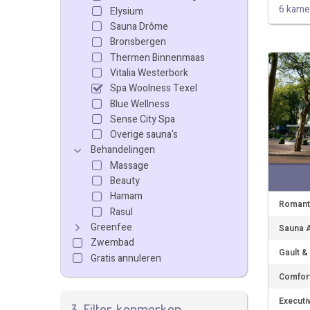
6 kame
Elysium
Sauna Drôme
Bronsbergen
Thermen Binnenmaas
Vitalia Westerbork
Spa Woolness Texel
Blue Wellness
Sense City Spa
Overige sauna's
Behandelingen
Massage
Beauty
Hamam
Romanti
Rasul
Greenfee
Sauna A
Zwembad
Gault &
Gratis annuleren
Comfort
Executi
3. Filter kenmerken