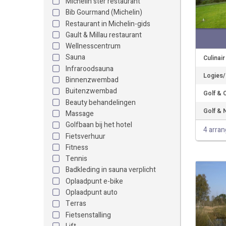
Michelin ster restaurant
Bib Gourmand (Michelin)
Restaurant in Michelin-gids
Gault & Millau restaurant
Wellnesscentrum
Sauna
Culinai
Infraroodsauna
Logies/
Binnenzwembad
Buitenzwembad
Golf & 
Beauty behandelingen
Golf & 
Massage
Golfbaan bij het hotel
4 arra
Fietsverhuur
Fitness
Tennis
Badkleding in sauna verplicht
Oplaadpunt e-bike
Oplaadpunt auto
Terras
Fietsenstalling