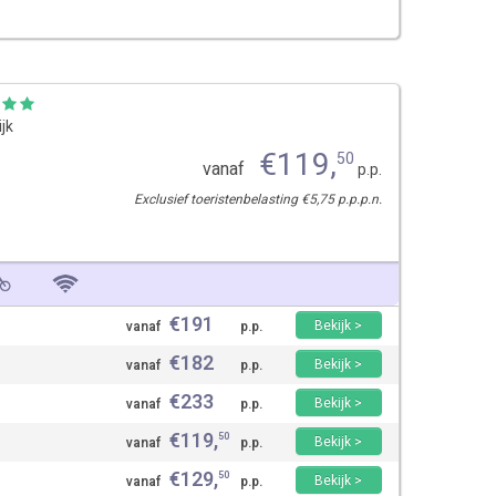
ijk
€
119
,
50
vanaf
p.p.
Exclusief toeristenbelasting €5,75 p.p.p.n.
€
191
Bekijk >
vanaf
p.p.
€
182
Bekijk >
vanaf
p.p.
€
233
Bekijk >
vanaf
p.p.
€
119
,
50
Bekijk >
vanaf
p.p.
€
129
,
50
Bekijk >
vanaf
p.p.