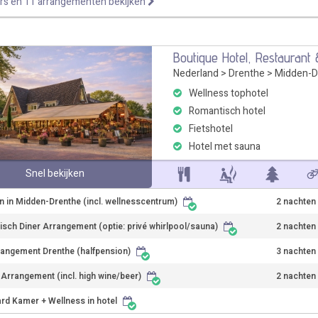
rs en 11 arrangementen bekijken
Boutique Hotel, Restaurant
Nederland
>
Drenthe
>
Midden-D
Wellness tophotel
Romantisch hotel
Fietshotel
Hotel met sauna
Snel bekijken
n in Midden-Drenthe (incl. wellnesscentrum)
2 nachten
sch Diner Arrangement (optie: privé whirlpool/sauna)
2 nachten
rangement Drenthe (halfpension)
3 nachten
r Arrangement (incl. high wine/beer)
2 nachten
rd Kamer + Wellness in hotel