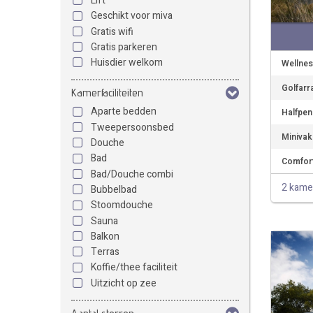
Lift
Geschikt voor miva
Gratis wifi
Gratis parkeren
Huisdier welkom
Wellnes
Golfarr
Kamerfaciliteiten
Aparte bedden
Halfpen
Tweepersoonsbed
Minivak
Douche
Bad
Comfort
Bad/Douche combi
2 kame
Bubbelbad
Stoomdouche
Sauna
Balkon
Terras
Koffie/thee faciliteit
Uitzicht op zee