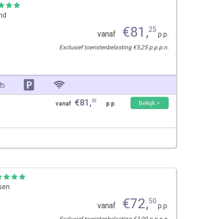
and
€
81
,
25
vanaf
p.p.
Exclusief toeristenbelasting €5,25 p.p.p.n.
€
81
,
25
Bekijk >
vanaf
p.p.
sen
€
72
,
50
vanaf
p.p.