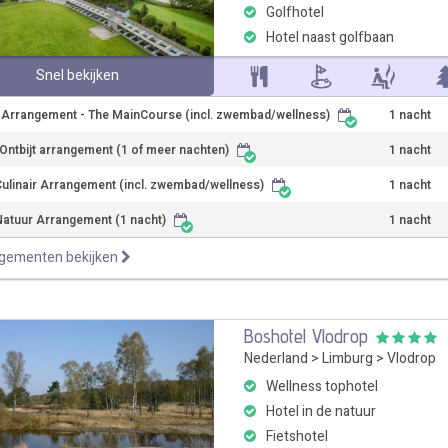
Golfhotel
Hotel naast golfbaan
Snel bekijken
r Arrangement - The MainCourse (incl. zwembad/wellness)
1 nacht
Ontbijt arrangement (1 of meer nachten)
1 nacht
Culinair Arrangement (incl. zwembad/wellness)
1 nacht
Natuur Arrangement (1 nacht)
1 nacht
ngementen bekijken
Boshotel Vlodrop
Nederland
>
Limburg
>
Vlodrop
Wellness tophotel
Hotel in de natuur
Fietshotel