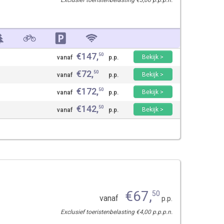
Exclusief toeristenbelasting €3,00 p.p.p.n.
€
147
,
50
Bekijk >
vanaf
p.p.
€
72
,
50
Bekijk >
vanaf
p.p.
€
172
,
50
Bekijk >
vanaf
p.p.
€
142
,
50
Bekijk >
vanaf
p.p.
€
67
,
50
vanaf
p.p.
Exclusief toeristenbelasting €4,00 p.p.p.n.