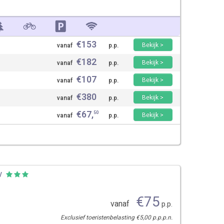
€
153
Bekijk >
vanaf
p.p.
€
182
Bekijk >
vanaf
p.p.
€
107
Bekijk >
vanaf
p.p.
€
380
Bekijk >
vanaf
p.p.
€
67
,
50
Bekijk >
vanaf
p.p.
w
€
75
vanaf
p.p.
Exclusief toeristenbelasting €5,00 p.p.p.n.