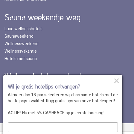
Sauna weekendje weg
Luxe wellnesshotels
Saunaweekend
Wellnessweekend
Wellnessvakantie
Hotels met sauna
Wellnesshotels per land
×
Wil je gratis hoteltips ontvangen?
Wellnesshotels in Nederland
Al meer dan 18 jaar selecteren wij charmante hotels met de
Wellnesshotels in Belgie
beste prijs-kwaliteit. Krijg gratis tips van onze hotelexpert!
Wellnesshotels in Luxemburg
Wellnesshotels in Duitsland
ACTIE!! Nu met 5% CASHBACK op je eerste boeking!
Over ons
•
Sitemap
•
Disclaimer
•
Voordelen
•
Privacy