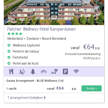
Fletcher Wellness-Hotel Kamperduinen
Nederland
>
Zeeland
>
Noord-Beveland
€
64
Wellness tophotel
vanaf
p.p.
Hotel in de natuur
Exclusief toeristenbelasting
Fietshotel
€3,00 p.p.p.n.
Hotel aan de kust
Sauna Arrangement - BLUE Wellness (1n)
€
64
Bekijk >
1 nacht
vanaf
p.p.
1 arrangement bekijken