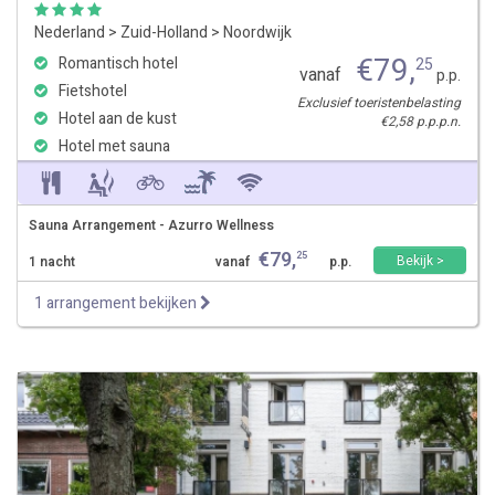
Nederland
>
Zuid-Holland
>
Noordwijk
€
79
,
Romantisch hotel
25
vanaf
p.p.
Fietshotel
Exclusief toeristenbelasting
Hotel aan de kust
€2,58 p.p.p.n.
Hotel met sauna
Sauna Arrangement - Azurro Wellness
€
79
,
25
Bekijk >
1 nacht
vanaf
p.p.
1 arrangement bekijken