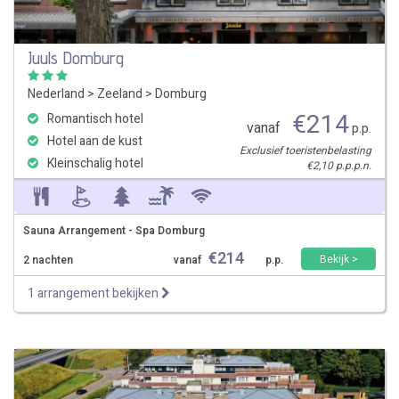
Juuls Domburg
Nederland
>
Zeeland
>
Domburg
€
214
Romantisch hotel
vanaf
p.p.
Hotel aan de kust
Exclusief toeristenbelasting
Kleinschalig hotel
€2,10 p.p.p.n.
Sauna Arrangement - Spa Domburg
€
214
Bekijk >
2 nachten
vanaf
p.p.
1 arrangement bekijken