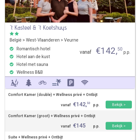
't Kasteel & 't Koetshuys
België
>
West-Vlaanderen
>
Veurne
€
142
,
Romantisch hotel
50
vanaf
p.p.
Hotel aan de kust
Hotel met sauna
Wellness B&B
Comfort Kamer (double) + Wellness privé + Ontbijt
€
142
,
50
Bekijk >
vanaf
p.p.
Comfort Kamer (groot) + Wellness privé + Ontbijt
€
145
Bekijk >
vanaf
p.p.
Suite + Wellness privé + Ontbijt