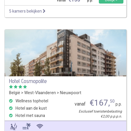
Bekijk >
vanaf
p.p.
5 kamers bekijken
Hotel Cosmopolite
België
>
West-Vlaanderen
>
Nieuwpoort
€
167
,
Wellness tophotel
50
vanaf
p.p.
Hotel aan de kust
Exclusief toeristenbelasting
Hotel met sauna
€2,00 p.p.p.n.