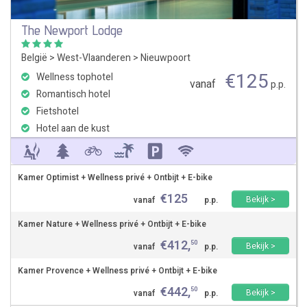
The Newport Lodge
België
>
West-Vlaanderen
>
Nieuwpoort
€
125
Wellness tophotel
vanaf
p.p.
Romantisch hotel
Fietshotel
Hotel aan de kust
Kamer Optimist + Wellness privé + Ontbijt + E-bike
€
125
Bekijk >
vanaf
p.p.
Kamer Nature + Wellness privé + Ontbijt + E-bike
€
412
,
50
Bekijk >
vanaf
p.p.
Kamer Provence + Wellness privé + Ontbijt + E-bike
€
442
,
50
Bekijk >
vanaf
p.p.