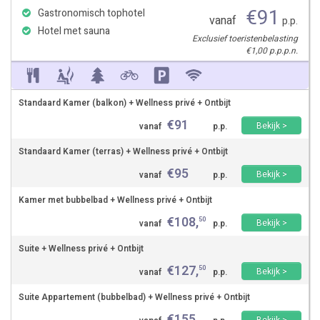
€
91
Gastronomisch tophotel
vanaf
p.p.
Hotel met sauna
Exclusief toeristenbelasting
€1,00 p.p.p.n.
Standaard Kamer (balkon) + Wellness privé + Ontbijt
€
91
Bekijk >
vanaf
p.p.
Standaard Kamer (terras) + Wellness privé + Ontbijt
€
95
Bekijk >
vanaf
p.p.
Kamer met bubbelbad + Wellness privé + Ontbijt
€
108
,
50
Bekijk >
vanaf
p.p.
Suite + Wellness privé + Ontbijt
€
127
,
50
Bekijk >
vanaf
p.p.
Suite Appartement (bubbelbad) + Wellness privé + Ontbijt
€
155