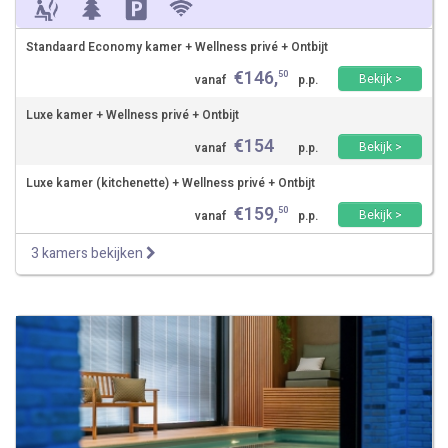
Standaard Economy kamer + Wellness privé + Ontbijt
€
146
,
50
Bekijk >
vanaf
p.p.
Luxe kamer + Wellness privé + Ontbijt
€
154
Bekijk >
vanaf
p.p.
Luxe kamer (kitchenette) + Wellness privé + Ontbijt
€
159
,
50
Bekijk >
vanaf
p.p.
3 kamers bekijken